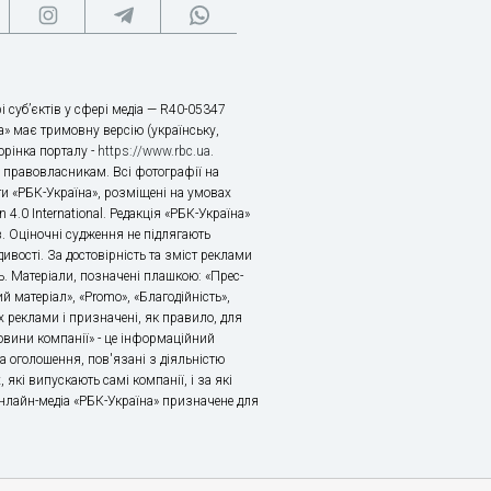
і суб’єктів у сфері медіа — R40-05347
» має тримовну версію (українську,
торінка порталу -
https://www.rbc.ua
.
х правовласникам. Всі фотографії на
ти «РБК-Україна», розміщені на умовах
n 4.0 International. Редакція «РБК-Україна»
в. Оціночні судження не підлягають
ивості. За достовірність та зміст реклами
ь. Матеріали, позначені плашкою: «Прес-
й матеріал», «Promo», «Благодійність»,
 реклами і призначені, як правило, для
«Новини компанії» - це інформаційний
а оголошення, пов'язані з діяльністю
 які випускають самі компанії, і за які
 Онлайн-медіа «РБК-Україна» призначене для