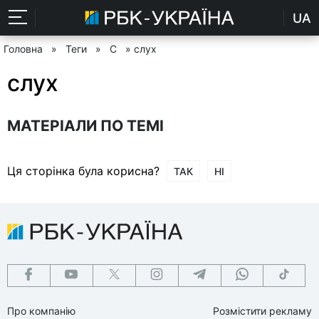
UA
Головна
»
Теги
»
С
» слух
слух
МАТЕРІАЛИ ПО ТЕМІ
Ця сторінка була корисна?
ТАК
НІ
Про компанію
Розмістити рекламу