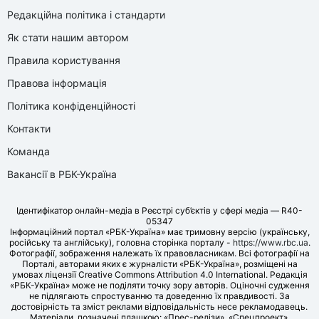
Редакційна політика і стандарти
Як стати нашим автором
Правила користування
Правова інформація
Політика конфіденційності
Контакти
Команда
Вакансії в РБК-Україна
Ідентифікатор онлайн-медіа в Реєстрі суб’єктів у сфері медіа — R40-
05347
Інформаційний портал «РБК-Україна» має тримовну версію (українську,
російську та англійську), головна сторінка порталу -
https://www.rbc.ua
.
Фотографії, зображення належать їх правовласникам. Всі фотографії на
Порталі, авторами яких є журналісти «РБК-Україна», розміщені на
умовах ліцензії Creative Commons Attribution 4.0 International. Редакція
«РБК-Україна» може не поділяти точку зору авторів. Оціночні судження
не підлягають спростуванню та доведенню їх правдивості. За
достовірність та зміст реклами відповідальність несе рекламодавець.
Матеріали, позначені плашкою: «Прес-релізи», «Спецпроект»,