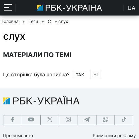
UA
Головна
»
Теги
»
С
» слух
слух
МАТЕРІАЛИ ПО ТЕМІ
Ця сторінка була корисна?
ТАК
НІ
Про компанію
Розмістити рекламу