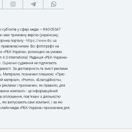
і суб’єктів у сфері медіа — R40-05347
» має тримовну версію (українську,
торінка порталу -
https://www.rbc.ua
.
х правовласникам. Всі фотографії на
ти «РБК-Україна», розміщені на умовах
n 4.0 International. Редакція «РБК-Україна»
в. Оціночні судження не підлягають
ивості. За достовірність та зміст реклами
ь. Матеріали, позначені плашкою: «Прес-
й матеріал», «Promo», «Благодійність»,
 реклами і призначені, як правило, для
«Новини компанії» - це інформаційний
а оголошення, пов'язані з діяльністю
 які випускають самі компанії, і за які
 Онлайн-медіа «РБК-Україна» призначене для