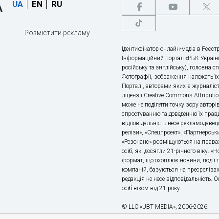
UA
EN
RU
Розмістити рекламу
Ідентифікатор онлайн-медіа в Реєстр
Інформаційний портал «РБК-Україна
російську та англійську), головна с
Фотографії, зображення належать ї
Порталі, авторами яких є журналіс
ліцензії Creative Commons Attributio
може не поділяти точку зору авторі
спростуванню та доведенню їх правд
відповідальність несе рекламодавец
релізи», «Спецпроект», «Партнерськи
«Резонанс» розміщуються на правах
осіб, які досягли 21-річного віку. 
формат, що охоплює новини, події т
компаній, базуються на пресрелізах,
редакція не несе відповідальність.
осіб віком від 21 року.
© LLC «UBT MEDIA», 2006-2026.