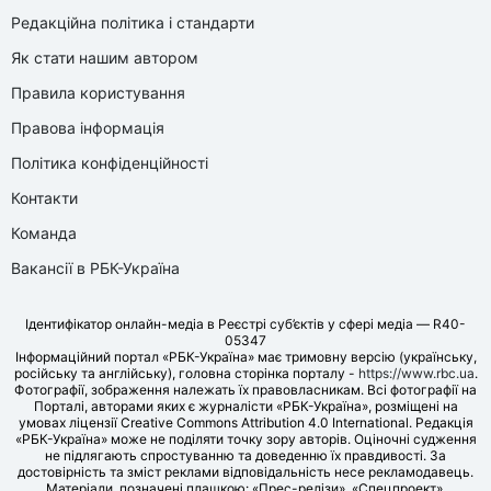
Редакційна політика і стандарти
Як стати нашим автором
Правила користування
Правова інформація
Політика конфіденційності
Контакти
Команда
Вакансії в РБК-Україна
Ідентифікатор онлайн-медіа в Реєстрі суб’єктів у сфері медіа — R40-
05347
Інформаційний портал «РБК-Україна» має тримовну версію (українську,
російську та англійську), головна сторінка порталу -
https://www.rbc.ua
.
Фотографії, зображення належать їх правовласникам. Всі фотографії на
Порталі, авторами яких є журналісти «РБК-Україна», розміщені на
умовах ліцензії Creative Commons Attribution 4.0 International. Редакція
«РБК-Україна» може не поділяти точку зору авторів. Оціночні судження
не підлягають спростуванню та доведенню їх правдивості. За
достовірність та зміст реклами відповідальність несе рекламодавець.
Матеріали, позначені плашкою: «Прес-релізи», «Спецпроект»,