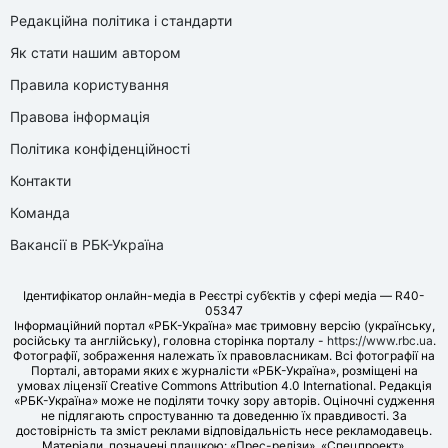
Редакційна політика і стандарти
Як стати нашим автором
Правила користування
Правова інформація
Політика конфіденційності
Контакти
Команда
Вакансії в РБК-Україна
Ідентифікатор онлайн-медіа в Реєстрі суб’єктів у сфері медіа — R40-
05347
Інформаційний портал «РБК-Україна» має тримовну версію (українську,
російську та англійську), головна сторінка порталу -
https://www.rbc.ua
.
Фотографії, зображення належать їх правовласникам. Всі фотографії на
Порталі, авторами яких є журналісти «РБК-Україна», розміщені на
умовах ліцензії Creative Commons Attribution 4.0 International. Редакція
«РБК-Україна» може не поділяти точку зору авторів. Оціночні судження
не підлягають спростуванню та доведенню їх правдивості. За
достовірність та зміст реклами відповідальність несе рекламодавець.
Матеріали, позначені плашкою: «Прес-релізи», «Спецпроект»,