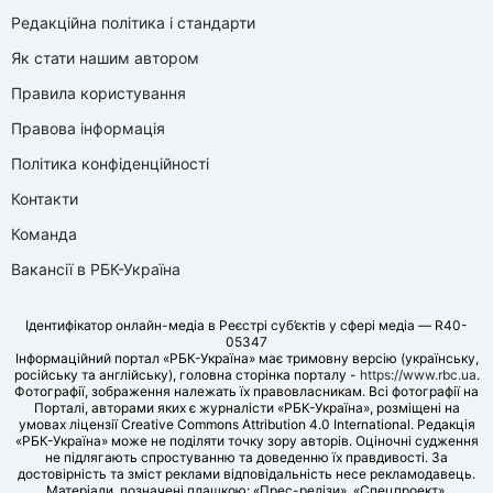
Редакційна політика і стандарти
Як стати нашим автором
Правила користування
Правова інформація
Політика конфіденційності
Контакти
Команда
Вакансії в РБК-Україна
Ідентифікатор онлайн-медіа в Реєстрі суб’єктів у сфері медіа — R40-
05347
Інформаційний портал «РБК-Україна» має тримовну версію (українську,
російську та англійську), головна сторінка порталу -
https://www.rbc.ua
.
Фотографії, зображення належать їх правовласникам. Всі фотографії на
Порталі, авторами яких є журналісти «РБК-Україна», розміщені на
умовах ліцензії Creative Commons Attribution 4.0 International. Редакція
«РБК-Україна» може не поділяти точку зору авторів. Оціночні судження
не підлягають спростуванню та доведенню їх правдивості. За
достовірність та зміст реклами відповідальність несе рекламодавець.
Матеріали, позначені плашкою: «Прес-релізи», «Спецпроект»,