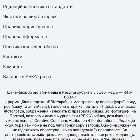
Редакційна політика і стандарти
Як стати нашим автором
Правила користування
Правова інформація
Політика конфіденційності
Контакти
Команда
Вакансії в РБК-Україна
Ідентифікатор онлайн-медіа в Реєстрі суб’єктів у сфері медіа — R40-
05347
Інформаційний портал «РБК-Україна» має тримовну версію (українську,
російську та англійську), головна сторінка порталу -
https://www.rbc.ua
.
Фотографії, зображення належать їх правовласникам. Всі фотографії на
Порталі, авторами яких є журналісти «РБК-Україна», розміщені на
умовах ліцензії Creative Commons Attribution 4.0 International. Редакція
«РБК-Україна» може не поділяти точку зору авторів. Оціночні судження
не підлягають спростуванню та доведенню їх правдивості. За
достовірність та зміст реклами відповідальність несе рекламодавець.
Матеріали, позначені плашкою: «Прес-релізи», «Спецпроект»,