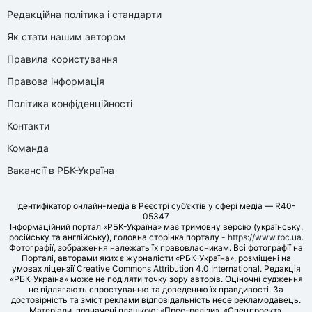
Редакційна політика і стандарти
Як стати нашим автором
Правила користування
Правова інформація
Політика конфіденційності
Контакти
Команда
Вакансії в РБК-Україна
Ідентифікатор онлайн-медіа в Реєстрі суб’єктів у сфері медіа — R40-
05347
Інформаційний портал «РБК-Україна» має тримовну версію (українську,
російську та англійську), головна сторінка порталу -
https://www.rbc.ua
.
Фотографії, зображення належать їх правовласникам. Всі фотографії на
Порталі, авторами яких є журналісти «РБК-Україна», розміщені на
умовах ліцензії Creative Commons Attribution 4.0 International. Редакція
«РБК-Україна» може не поділяти точку зору авторів. Оціночні судження
не підлягають спростуванню та доведенню їх правдивості. За
достовірність та зміст реклами відповідальність несе рекламодавець.
Матеріали, позначені плашкою: «Прес-релізи», «Спецпроект»,