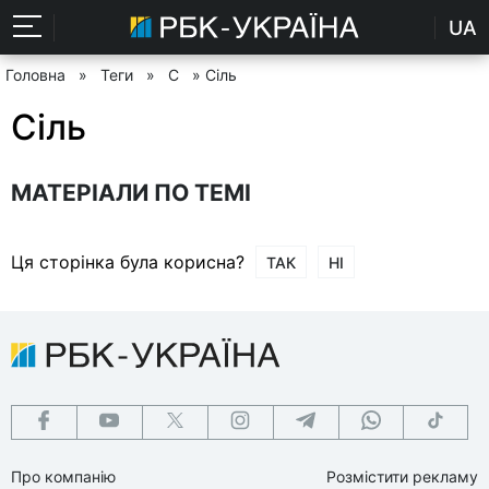
UA
Головна
»
Теги
»
С
» Сіль
Сіль
МАТЕРІАЛИ ПО ТЕМІ
Ця сторінка була корисна?
ТАК
НІ
Про компанію
Розмістити рекламу