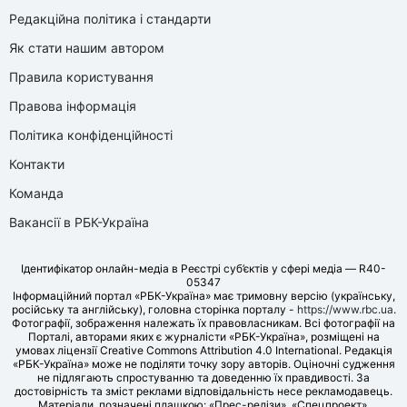
Редакційна політика і стандарти
Як стати нашим автором
Правила користування
Правова інформація
Політика конфіденційності
Контакти
Команда
Вакансії в РБК-Україна
Ідентифікатор онлайн-медіа в Реєстрі суб’єктів у сфері медіа — R40-
05347
Інформаційний портал «РБК-Україна» має тримовну версію (українську,
російську та англійську), головна сторінка порталу -
https://www.rbc.ua
.
Фотографії, зображення належать їх правовласникам. Всі фотографії на
Порталі, авторами яких є журналісти «РБК-Україна», розміщені на
умовах ліцензії Creative Commons Attribution 4.0 International. Редакція
«РБК-Україна» може не поділяти точку зору авторів. Оціночні судження
не підлягають спростуванню та доведенню їх правдивості. За
достовірність та зміст реклами відповідальність несе рекламодавець.
Матеріали, позначені плашкою: «Прес-релізи», «Спецпроект»,