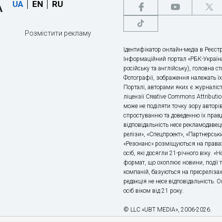
UA
EN
RU
Розмістити рекламу
Ідентифікатор онлайн-медіа в Реєстр
Інформаційний портал «РБК-Україна
російську та англійську), головна с
Фотографії, зображення належать ї
Порталі, авторами яких є журналіс
ліцензії Creative Commons Attributio
може не поділяти точку зору авторі
спростуванню та доведенню їх правд
відповідальність несе рекламодавец
релізи», «Спецпроект», «Партнерськи
«Резонанс» розміщуються на правах
осіб, які досягли 21-річного віку. 
формат, що охоплює новини, події т
компаній, базуються на пресрелізах,
редакція не несе відповідальність.
осіб віком від 21 року.
© LLC «UBT MEDIA», 2006-2026.