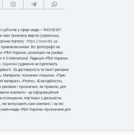
і суб’єктів у сфері медіа — R40-05347
» має тримовну версію (українську,
торінка порталу -
https://www.rbc.ua
.
х правовласникам. Всі фотографії на
ти «РБК-Україна», розміщені на умовах
n 4.0 International. Редакція «РБК-Україна»
в. Оціночні судження не підлягають
ивості. За достовірність та зміст реклами
ь. Матеріали, позначені плашкою: «Прес-
й матеріал», «Promo», «Благодійність»,
 реклами і призначені, як правило, для
«Новини компанії» - це інформаційний
а оголошення, пов'язані з діяльністю
 які випускають самі компанії, і за які
 Онлайн-медіа «РБК-Україна» призначене для