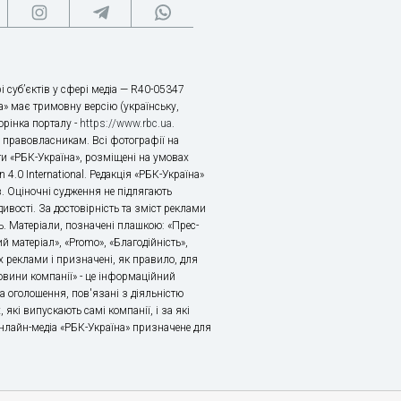
і суб’єктів у сфері медіа — R40-05347
» має тримовну версію (українську,
торінка порталу -
https://www.rbc.ua
.
х правовласникам. Всі фотографії на
ти «РБК-Україна», розміщені на умовах
n 4.0 International. Редакція «РБК-Україна»
в. Оціночні судження не підлягають
ивості. За достовірність та зміст реклами
ь. Матеріали, позначені плашкою: «Прес-
й матеріал», «Promo», «Благодійність»,
 реклами і призначені, як правило, для
«Новини компанії» - це інформаційний
а оголошення, пов'язані з діяльністю
 які випускають самі компанії, і за які
 Онлайн-медіа «РБК-Україна» призначене для