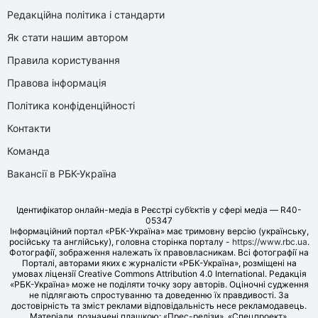
Редакційна політика і стандарти
Як стати нашим автором
Правила користування
Правова інформація
Політика конфіденційності
Контакти
Команда
Вакансії в РБК-Україна
Ідентифікатор онлайн-медіа в Реєстрі суб’єктів у сфері медіа — R40-
05347
Інформаційний портал «РБК-Україна» має тримовну версію (українську,
російську та англійську), головна сторінка порталу -
https://www.rbc.ua
.
Фотографії, зображення належать їх правовласникам. Всі фотографії на
Порталі, авторами яких є журналісти «РБК-Україна», розміщені на
умовах ліцензії Creative Commons Attribution 4.0 International. Редакція
«РБК-Україна» може не поділяти точку зору авторів. Оціночні судження
не підлягають спростуванню та доведенню їх правдивості. За
достовірність та зміст реклами відповідальність несе рекламодавець.
Матеріали, позначені плашкою: «Прес-релізи», «Спецпроект»,