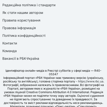
Редакційна політика і стандарти
Як стати нашим автором
Правила користування
Правова інформація
Політика конфіденційності
Контакти
Команда
Вакансії в РБК-Україна
Ідентифікатор онлайн-медіа в Реєстрі суб’єктів у сфері медіа — R40-
05347
Інформаційний портал «РБК-Україна» має тримовну версію (українську,
російську та англійську), головна сторінка порталу -
https://www.rbc.ua
.
Фотографії, зображення належать їх правовласникам. Всі фотографії на
Порталі, авторами яких є журналісти «РБК-Україна», розміщені на
умовах ліцензії Creative Commons Attribution 4.0 International. Редакція
«РБК-Україна» може не поділяти точку зору авторів. Оціночні судження
не підлягають спростуванню та доведенню їх правдивості. За
достовірність та зміст реклами відповідальність несе рекламодавець.
Матеріали, позначені плашкою: «Прес-релізи», «Спецпроект»,