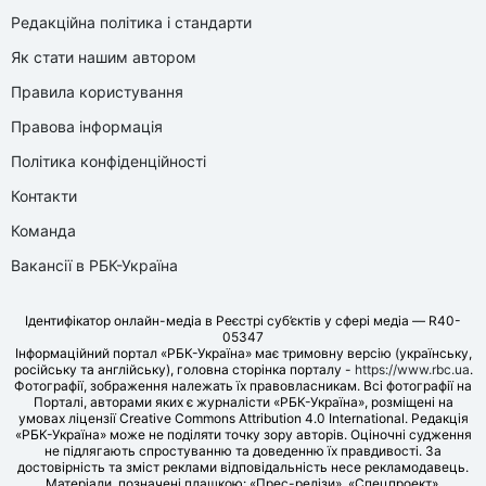
Редакційна політика і стандарти
Як стати нашим автором
Правила користування
Правова інформація
Політика конфіденційності
Контакти
Команда
Вакансії в РБК-Україна
Ідентифікатор онлайн-медіа в Реєстрі суб’єктів у сфері медіа — R40-
05347
Інформаційний портал «РБК-Україна» має тримовну версію (українську,
російську та англійську), головна сторінка порталу -
https://www.rbc.ua
.
Фотографії, зображення належать їх правовласникам. Всі фотографії на
Порталі, авторами яких є журналісти «РБК-Україна», розміщені на
умовах ліцензії Creative Commons Attribution 4.0 International. Редакція
«РБК-Україна» може не поділяти точку зору авторів. Оціночні судження
не підлягають спростуванню та доведенню їх правдивості. За
достовірність та зміст реклами відповідальність несе рекламодавець.
Матеріали, позначені плашкою: «Прес-релізи», «Спецпроект»,