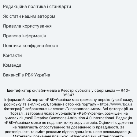
Редакційна політика і стандарти
Як стати нашим автором
Правила користування
Правова інформація
Політика конфіденційності
Контакти
Команда
Вакансії в РБК-Україна
Ідентифікатор онлайн-медіа в Реєстрі суб’єктів у сфері медіа — R40-
05347
Інформаційний портал «РБК-Україна» має тримовну версію (українську,
російську та англійську), головна сторінка порталу -
https://www.rbc.ua
.
Фотографії, зображення належать їх правовласникам. Всі фотографії на
Порталі, авторами яких є журналісти «РБК-Україна», розміщені на
умовах ліцензії Creative Commons Attribution 4.0 International. Редакція
«РБК-Україна» може не поділяти точку зору авторів. Оціночні судження
не підлягають спростуванню та доведенню їх правдивості. За
достовірність та зміст реклами відповідальність несе рекламодавець.
Матеріали, позначені плашкою: «Прес-релізи», «Спецпроект»,