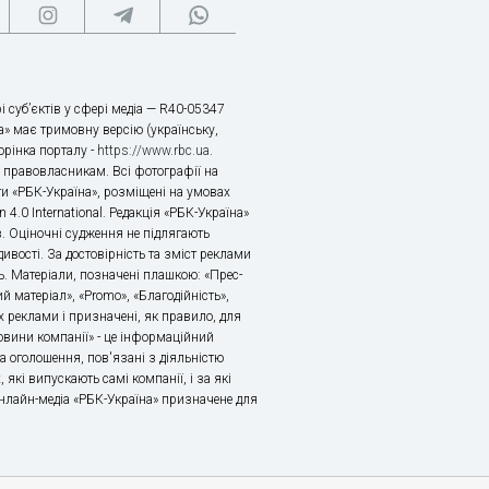
і суб’єктів у сфері медіа — R40-05347
» має тримовну версію (українську,
торінка порталу -
https://www.rbc.ua
.
х правовласникам. Всі фотографії на
ти «РБК-Україна», розміщені на умовах
n 4.0 International. Редакція «РБК-Україна»
в. Оціночні судження не підлягають
ивості. За достовірність та зміст реклами
ь. Матеріали, позначені плашкою: «Прес-
й матеріал», «Promo», «Благодійність»,
 реклами і призначені, як правило, для
«Новини компанії» - це інформаційний
а оголошення, пов'язані з діяльністю
 які випускають самі компанії, і за які
 Онлайн-медіа «РБК-Україна» призначене для