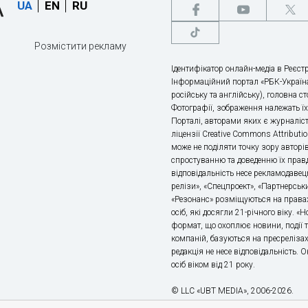
UA
EN
RU
Розмістити рекламу
Ідентифікатор онлайн-медіа в Реєстр
Інформаційний портал «РБК-Україна
російську та англійську), головна с
Фотографії, зображення належать ї
Порталі, авторами яких є журналіс
ліцензії Creative Commons Attributio
може не поділяти точку зору авторі
спростуванню та доведенню їх правд
відповідальність несе рекламодавец
релізи», «Спецпроект», «Партнерськи
«Резонанс» розміщуються на правах
осіб, які досягли 21-річного віку. 
формат, що охоплює новини, події т
компаній, базуються на пресрелізах,
редакція не несе відповідальність.
осіб віком від 21 року.
© LLC «UBT MEDIA», 2006-2026.