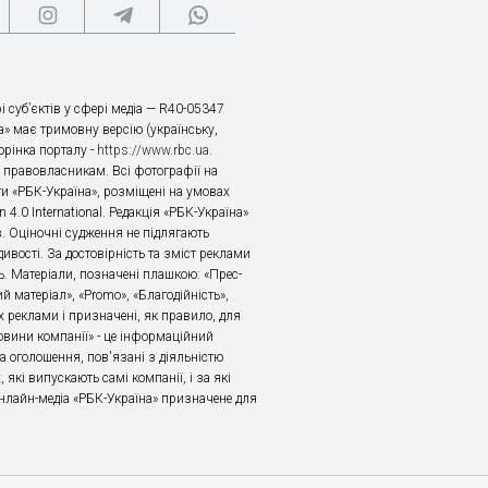
і суб’єктів у сфері медіа — R40-05347
» має тримовну версію (українську,
торінка порталу -
https://www.rbc.ua
.
х правовласникам. Всі фотографії на
ти «РБК-Україна», розміщені на умовах
n 4.0 International. Редакція «РБК-Україна»
в. Оціночні судження не підлягають
ивості. За достовірність та зміст реклами
ь. Матеріали, позначені плашкою: «Прес-
й матеріал», «Promo», «Благодійність»,
 реклами і призначені, як правило, для
«Новини компанії» - це інформаційний
а оголошення, пов'язані з діяльністю
 які випускають самі компанії, і за які
 Онлайн-медіа «РБК-Україна» призначене для