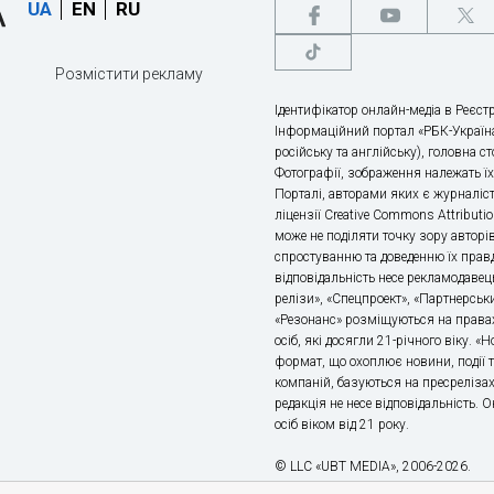
UA
EN
RU
Розмістити рекламу
Ідентифікатор онлайн-медіа в Реєстр
Інформаційний портал «РБК-Україна
російську та англійську), головна с
Фотографії, зображення належать ї
Порталі, авторами яких є журналіс
ліцензії Creative Commons Attributio
може не поділяти точку зору авторі
спростуванню та доведенню їх правд
відповідальність несе рекламодавец
релізи», «Спецпроект», «Партнерськи
«Резонанс» розміщуються на правах
осіб, які досягли 21-річного віку. 
формат, що охоплює новини, події т
компаній, базуються на пресрелізах,
редакція не несе відповідальність.
осіб віком від 21 року.
© LLC «UBT MEDIA», 2006-2026.