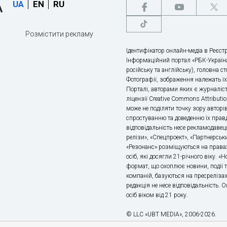
UA
EN
RU
Розмістити рекламу
Ідентифікатор онлайн-медіа в Реєстр
Інформаційний портал «РБК-Україна
російську та англійську), головна с
Фотографії, зображення належать ї
Порталі, авторами яких є журналіс
ліцензії Creative Commons Attributio
може не поділяти точку зору авторі
спростуванню та доведенню їх правд
відповідальність несе рекламодавец
релізи», «Спецпроект», «Партнерськи
«Резонанс» розміщуються на правах
осіб, які досягли 21-річного віку. 
формат, що охоплює новини, події т
компаній, базуються на пресрелізах,
редакція не несе відповідальність.
осіб віком від 21 року.
© LLC «UBT MEDIA», 2006-2026.