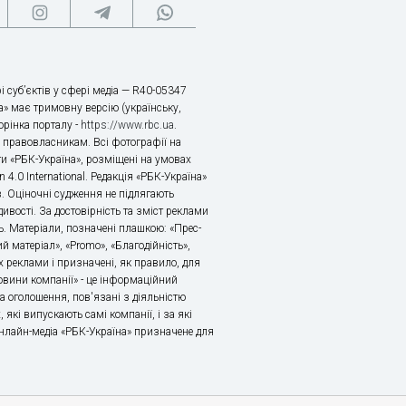
і суб’єктів у сфері медіа — R40-05347
» має тримовну версію (українську,
торінка порталу -
https://www.rbc.ua
.
х правовласникам. Всі фотографії на
ти «РБК-Україна», розміщені на умовах
n 4.0 International. Редакція «РБК-Україна»
в. Оціночні судження не підлягають
ивості. За достовірність та зміст реклами
ь. Матеріали, позначені плашкою: «Прес-
й матеріал», «Promo», «Благодійність»,
 реклами і призначені, як правило, для
«Новини компанії» - це інформаційний
а оголошення, пов'язані з діяльністю
 які випускають самі компанії, і за які
 Онлайн-медіа «РБК-Україна» призначене для