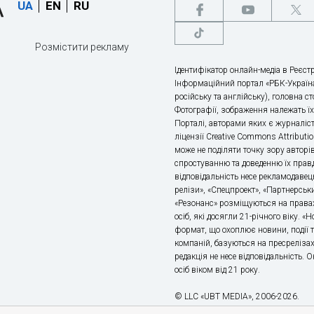
UA
EN
RU
Розмістити рекламу
Ідентифікатор онлайн-медіа в Реєстр
Інформаційний портал «РБК-Україна
російську та англійську), головна с
Фотографії, зображення належать ї
Порталі, авторами яких є журналіс
ліцензії Creative Commons Attributio
може не поділяти точку зору авторі
спростуванню та доведенню їх правд
відповідальність несе рекламодавец
релізи», «Спецпроект», «Партнерськи
«Резонанс» розміщуються на правах
осіб, які досягли 21-річного віку. 
формат, що охоплює новини, події т
компаній, базуються на пресрелізах,
редакція не несе відповідальність.
осіб віком від 21 року.
© LLC «UBT MEDIA», 2006-2026.