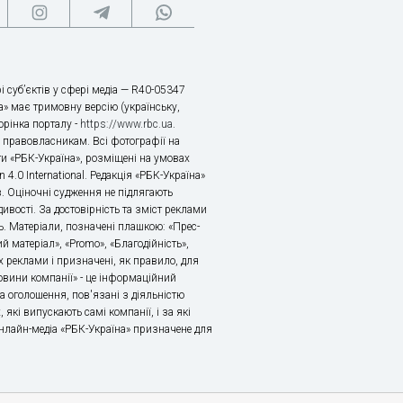
і суб’єктів у сфері медіа — R40-05347
» має тримовну версію (українську,
торінка порталу -
https://www.rbc.ua
.
х правовласникам. Всі фотографії на
ти «РБК-Україна», розміщені на умовах
n 4.0 International. Редакція «РБК-Україна»
в. Оціночні судження не підлягають
ивості. За достовірність та зміст реклами
ь. Матеріали, позначені плашкою: «Прес-
й матеріал», «Promo», «Благодійність»,
 реклами і призначені, як правило, для
«Новини компанії» - це інформаційний
а оголошення, пов'язані з діяльністю
 які випускають самі компанії, і за які
 Онлайн-медіа «РБК-Україна» призначене для