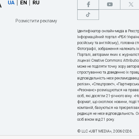
UA
EN
RU
Розмістити рекламу
Ідентифікатор онлайн-медіа в Реєстр
Інформаційний портал «РБК-Україна
російську та англійську), головна с
Фотографії, зображення належать ї
Порталі, авторами яких є журналіс
ліцензії Creative Commons Attributio
може не поділяти точку зору авторі
спростуванню та доведенню їх правд
відповідальність несе рекламодавец
релізи», «Спецпроект», «Партнерськи
«Резонанс» розміщуються на правах
осіб, які досягли 21-річного віку. 
формат, що охоплює новини, події т
компаній, базуються на пресрелізах,
редакція не несе відповідальність.
осіб віком від 21 року.
© LLC «UBT MEDIA», 2006-2026.