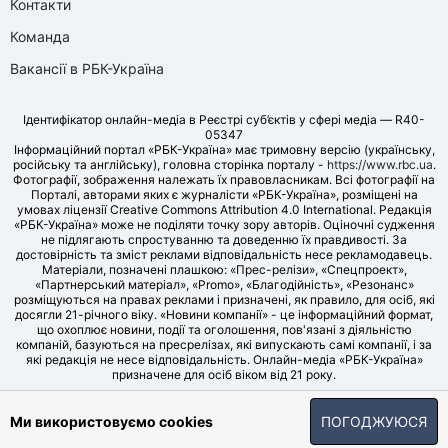
Контакти
Команда
Вакансії в РБК-Україна
Ідентифікатор онлайн-медіа в Реєстрі суб’єктів у сфері медіа — R40-
05347
Інформаційний портал «РБК-Україна» має тримовну версію (українську,
російську та англійську), головна сторінка порталу -
https://www.rbc.ua
.
Фотографії, зображення належать їх правовласникам. Всі фотографії на
Порталі, авторами яких є журналісти «РБК-Україна», розміщені на
умовах ліцензії Creative Commons Attribution 4.0 International. Редакція
«РБК-Україна» може не поділяти точку зору авторів. Оціночні судження
не підлягають спростуванню та доведенню їх правдивості. За
достовірність та зміст реклами відповідальність несе рекламодавець.
Матеріали, позначені плашкою: «Прес-релізи», «Спецпроект»,
«Партнерський матеріал», «Promo», «Благодійність», «Резонанс»
розміщуються на правах реклами і призначені, як правило, для осіб, які
досягли 21-річного віку. «Новини компанії» - це інформаційний формат,
що охоплює новини, події та оголошення, пов'язані з діяльністю
компаній, базуються на пресрелізах, які випускають самі компанії, і за
які редакція не несе відповідальність. Онлайн-медіа «РБК-Україна»
призначене для осіб віком від 21 року.
© LLC «UBT MEDIA», 2006-2026.
Ми використовуємо cookies
ПОГОДЖУЮСЯ