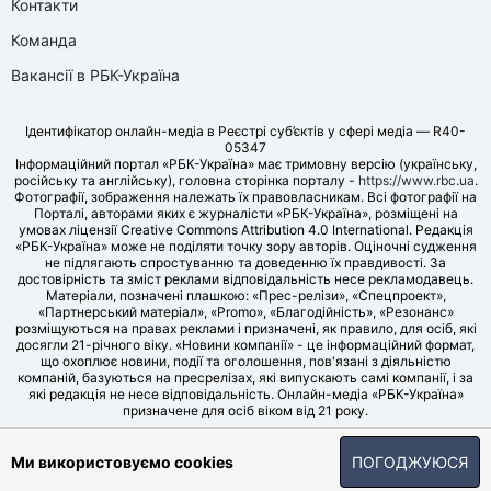
Контакти
Команда
Вакансії в РБК-Україна
Ідентифікатор онлайн-медіа в Реєстрі суб’єктів у сфері медіа — R40-
05347
Інформаційний портал «РБК-Україна» має тримовну версію (українську,
російську та англійську), головна сторінка порталу -
https://www.rbc.ua
.
Фотографії, зображення належать їх правовласникам. Всі фотографії на
Порталі, авторами яких є журналісти «РБК-Україна», розміщені на
умовах ліцензії Creative Commons Attribution 4.0 International. Редакція
«РБК-Україна» може не поділяти точку зору авторів. Оціночні судження
не підлягають спростуванню та доведенню їх правдивості. За
достовірність та зміст реклами відповідальність несе рекламодавець.
Матеріали, позначені плашкою: «Прес-релізи», «Спецпроект»,
«Партнерський матеріал», «Promo», «Благодійність», «Резонанс»
розміщуються на правах реклами і призначені, як правило, для осіб, які
досягли 21-річного віку. «Новини компанії» - це інформаційний формат,
що охоплює новини, події та оголошення, пов'язані з діяльністю
компаній, базуються на пресрелізах, які випускають самі компанії, і за
які редакція не несе відповідальність. Онлайн-медіа «РБК-Україна»
призначене для осіб віком від 21 року.
© LLC «UBT MEDIA», 2006-2026.
Ми використовуємо cookies
ПОГОДЖУЮСЯ