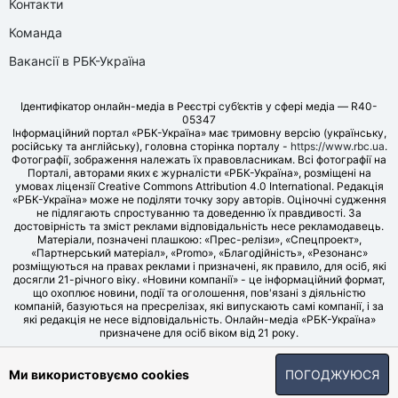
Контакти
Команда
Вакансії в РБК-Україна
Ідентифікатор онлайн-медіа в Реєстрі суб’єктів у сфері медіа — R40-
05347
Інформаційний портал «РБК-Україна» має тримовну версію (українську,
російську та англійську), головна сторінка порталу -
https://www.rbc.ua
.
Фотографії, зображення належать їх правовласникам. Всі фотографії на
Порталі, авторами яких є журналісти «РБК-Україна», розміщені на
умовах ліцензії Creative Commons Attribution 4.0 International. Редакція
«РБК-Україна» може не поділяти точку зору авторів. Оціночні судження
не підлягають спростуванню та доведенню їх правдивості. За
достовірність та зміст реклами відповідальність несе рекламодавець.
Матеріали, позначені плашкою: «Прес-релізи», «Спецпроект»,
«Партнерський матеріал», «Promo», «Благодійність», «Резонанс»
розміщуються на правах реклами і призначені, як правило, для осіб, які
досягли 21-річного віку. «Новини компанії» - це інформаційний формат,
що охоплює новини, події та оголошення, пов'язані з діяльністю
компаній, базуються на пресрелізах, які випускають самі компанії, і за
які редакція не несе відповідальність. Онлайн-медіа «РБК-Україна»
призначене для осіб віком від 21 року.
© LLC «UBT MEDIA», 2006-2026.
Ми використовуємо cookies
ПОГОДЖУЮСЯ