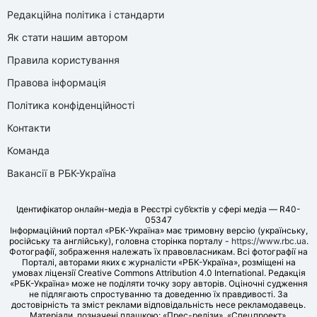
Редакційна політика і стандарти
Як стати нашим автором
Правила користування
Правова інформація
Політика конфіденційності
Контакти
Команда
Вакансії в РБК-Україна
Ідентифікатор онлайн-медіа в Реєстрі суб’єктів у сфері медіа — R40-
05347
Інформаційний портал «РБК-Україна» має тримовну версію (українську,
російську та англійську), головна сторінка порталу -
https://www.rbc.ua
.
Фотографії, зображення належать їх правовласникам. Всі фотографії на
Порталі, авторами яких є журналісти «РБК-Україна», розміщені на
умовах ліцензії Creative Commons Attribution 4.0 International. Редакція
«РБК-Україна» може не поділяти точку зору авторів. Оціночні судження
не підлягають спростуванню та доведенню їх правдивості. За
достовірність та зміст реклами відповідальність несе рекламодавець.
Матеріали, позначені плашкою: «Прес-релізи», «Спецпроект»,