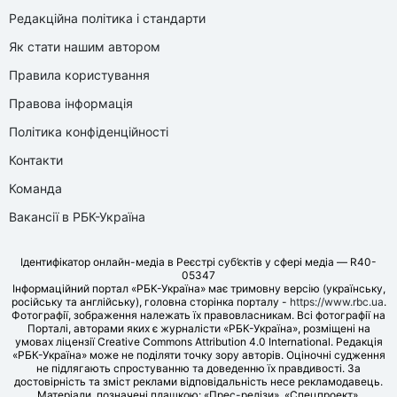
Редакційна політика і стандарти
Як стати нашим автором
Правила користування
Правова інформація
Політика конфіденційності
Контакти
Команда
Вакансії в РБК-Україна
Ідентифікатор онлайн-медіа в Реєстрі суб’єктів у сфері медіа — R40-
05347
Інформаційний портал «РБК-Україна» має тримовну версію (українську,
російську та англійську), головна сторінка порталу -
https://www.rbc.ua
.
Фотографії, зображення належать їх правовласникам. Всі фотографії на
Порталі, авторами яких є журналісти «РБК-Україна», розміщені на
умовах ліцензії Creative Commons Attribution 4.0 International. Редакція
«РБК-Україна» може не поділяти точку зору авторів. Оціночні судження
не підлягають спростуванню та доведенню їх правдивості. За
достовірність та зміст реклами відповідальність несе рекламодавець.
Матеріали, позначені плашкою: «Прес-релізи», «Спецпроект»,