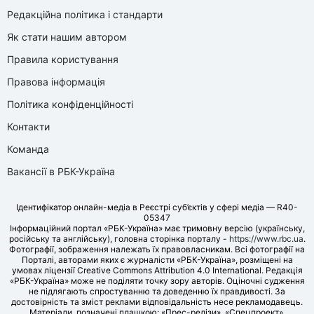
Редакційна політика і стандарти
Як стати нашим автором
Правила користування
Правова інформація
Політика конфіденційності
Контакти
Команда
Вакансії в РБК-Україна
Ідентифікатор онлайн-медіа в Реєстрі суб’єктів у сфері медіа — R40-
05347
Інформаційний портал «РБК-Україна» має тримовну версію (українську,
російську та англійську), головна сторінка порталу -
https://www.rbc.ua
.
Фотографії, зображення належать їх правовласникам. Всі фотографії на
Порталі, авторами яких є журналісти «РБК-Україна», розміщені на
умовах ліцензії Creative Commons Attribution 4.0 International. Редакція
«РБК-Україна» може не поділяти точку зору авторів. Оціночні судження
не підлягають спростуванню та доведенню їх правдивості. За
достовірність та зміст реклами відповідальність несе рекламодавець.
Матеріали, позначені плашкою: «Прес-релізи», «Спецпроект»,