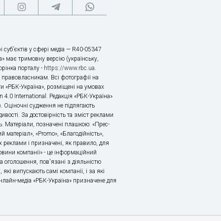
і суб’єктів у сфері медіа — R40-05347
» має тримовну версію (українську,
торінка порталу -
https://www.rbc.ua
.
х правовласникам. Всі фотографії на
ти «РБК-Україна», розміщені на умовах
n 4.0 International. Редакція «РБК-Україна»
в. Оціночні судження не підлягають
ивості. За достовірність та зміст реклами
ь. Матеріали, позначені плашкою: «Прес-
й матеріал», «Promo», «Благодійність»,
 реклами і призначені, як правило, для
«Новини компанії» - це інформаційний
а оголошення, пов'язані з діяльністю
 які випускають самі компанії, і за які
 Онлайн-медіа «РБК-Україна» призначене для