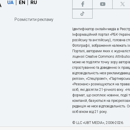
UA
EN
RU
Розмістити рекламу
Ідентифікатор онлайн-медіа в Реєстр
Інформаційний портал «РБК-Україна
російську та англійську), головна с
Фотографії, зображення належать ї
Порталі, авторами яких є журналіс
ліцензії Creative Commons Attributio
може не поділяти точку зору авторі
спростуванню та доведенню їх правд
відповідальність несе рекламодавец
релізи», «Спецпроект», «Партнерськи
«Резонанс» розміщуються на правах
осіб, які досягли 21-річного віку. 
формат, що охоплює новини, події т
компаній, базуються на пресрелізах,
редакція не несе відповідальність.
осіб віком від 21 року.
© LLC «UBT MEDIA», 2006-2026.