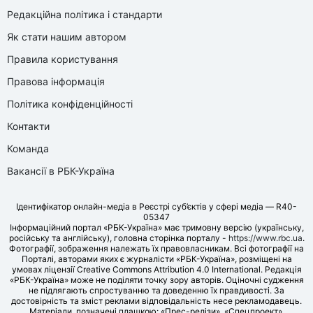
Редакційна політика і стандарти
Як стати нашим автором
Правила користування
Правова інформація
Політика конфіденційності
Контакти
Команда
Вакансії в РБК-Україна
Ідентифікатор онлайн-медіа в Реєстрі суб’єктів у сфері медіа — R40-
05347
Інформаційний портал «РБК-Україна» має тримовну версію (українську,
російську та англійську), головна сторінка порталу -
https://www.rbc.ua
.
Фотографії, зображення належать їх правовласникам. Всі фотографії на
Порталі, авторами яких є журналісти «РБК-Україна», розміщені на
умовах ліцензії Creative Commons Attribution 4.0 International. Редакція
«РБК-Україна» може не поділяти точку зору авторів. Оціночні судження
не підлягають спростуванню та доведенню їх правдивості. За
достовірність та зміст реклами відповідальність несе рекламодавець.
Матеріали, позначені плашкою: «Прес-релізи», «Спецпроект»,