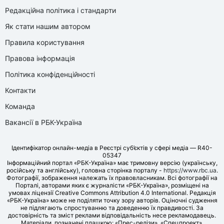
Редакційна політика і стандарти
Як стати нашим автором
Правила користування
Правова інформація
Політика конфіденційності
Контакти
Команда
Вакансії в РБК-Україна
Ідентифікатор онлайн-медіа в Реєстрі суб’єктів у сфері медіа — R40-
05347
Інформаційний портал «РБК-Україна» має тримовну версію (українську,
російську та англійську), головна сторінка порталу -
https://www.rbc.ua
.
Фотографії, зображення належать їх правовласникам. Всі фотографії на
Порталі, авторами яких є журналісти «РБК-Україна», розміщені на
умовах ліцензії Creative Commons Attribution 4.0 International. Редакція
«РБК-Україна» може не поділяти точку зору авторів. Оціночні судження
не підлягають спростуванню та доведенню їх правдивості. За
достовірність та зміст реклами відповідальність несе рекламодавець.
Матеріали, позначені плашкою: «Прес-релізи», «Спецпроект»,