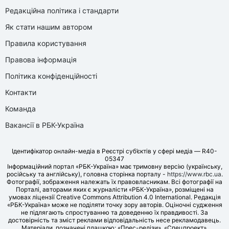
Редакційна політика і стандарти
Як стати нашим автором
Правила користування
Правова інформація
Політика конфіденційності
Контакти
Команда
Вакансії в РБК-Україна
Ідентифікатор онлайн-медіа в Реєстрі суб’єктів у сфері медіа — R40-
05347
Інформаційний портал «РБК-Україна» має тримовну версію (українську,
російську та англійську), головна сторінка порталу -
https://www.rbc.ua
.
Фотографії, зображення належать їх правовласникам. Всі фотографії на
Порталі, авторами яких є журналісти «РБК-Україна», розміщені на
умовах ліцензії Creative Commons Attribution 4.0 International. Редакція
«РБК-Україна» може не поділяти точку зору авторів. Оціночні судження
не підлягають спростуванню та доведенню їх правдивості. За
достовірність та зміст реклами відповідальність несе рекламодавець.
Матеріали, позначені плашкою: «Прес-релізи», «Спецпроект»,