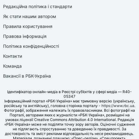
Редакційна політика і стандарти
Як стати нашим автором
Правила користування
Правова інформація
Політика конфіденційності
Контакти
Команда
Вакансії в РБК-Україна
Ідентифікатор онлайн-медіа в Реєстрі суб’єктів у сфері медіа — R40-
05347
Інформаційний портал «РБК-Україна» має тримовну версію (українську,
російську та англійську), головна сторінка порталу -
https://www.rbc.ua
.
Фотографії, зображення належать їх правовласникам. Всі фотографії на
Порталі, авторами яких є журналісти «РБК-Україна», розміщені на
умовах ліцензії Creative Commons Attribution 4.0 International. Редакція
«РБК-Україна» може не поділяти точку зору авторів. Оціночні судження
не підлягають спростуванню та доведенню їх правдивості. За
достовірність та зміст реклами відповідальність несе рекламодавець.
Матеріали, позначені плашкою: «Прес-релізи», «Спецпроект»,