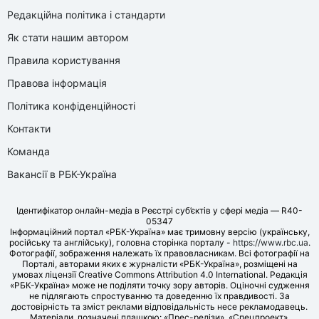
Редакційна політика і стандарти
Як стати нашим автором
Правила користування
Правова інформація
Політика конфіденційності
Контакти
Команда
Вакансії в РБК-Україна
Ідентифікатор онлайн-медіа в Реєстрі суб’єктів у сфері медіа — R40-
05347
Інформаційний портал «РБК-Україна» має тримовну версію (українську,
російську та англійську), головна сторінка порталу -
https://www.rbc.ua
.
Фотографії, зображення належать їх правовласникам. Всі фотографії на
Порталі, авторами яких є журналісти «РБК-Україна», розміщені на
умовах ліцензії Creative Commons Attribution 4.0 International. Редакція
«РБК-Україна» може не поділяти точку зору авторів. Оціночні судження
не підлягають спростуванню та доведенню їх правдивості. За
достовірність та зміст реклами відповідальність несе рекламодавець.
Матеріали, позначені плашкою: «Прес-релізи», «Спецпроект»,