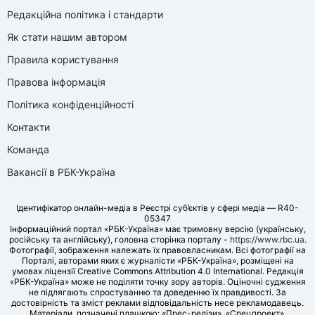
Редакційна політика і стандарти
Як стати нашим автором
Правила користування
Правова інформація
Політика конфіденційності
Контакти
Команда
Вакансії в РБК-Україна
Ідентифікатор онлайн-медіа в Реєстрі суб’єктів у сфері медіа — R40-
05347
Інформаційний портал «РБК-Україна» має тримовну версію (українську,
російську та англійську), головна сторінка порталу -
https://www.rbc.ua
.
Фотографії, зображення належать їх правовласникам. Всі фотографії на
Порталі, авторами яких є журналісти «РБК-Україна», розміщені на
умовах ліцензії Creative Commons Attribution 4.0 International. Редакція
«РБК-Україна» може не поділяти точку зору авторів. Оціночні судження
не підлягають спростуванню та доведенню їх правдивості. За
достовірність та зміст реклами відповідальність несе рекламодавець.
Матеріали, позначені плашкою: «Прес-релізи», «Спецпроект»,