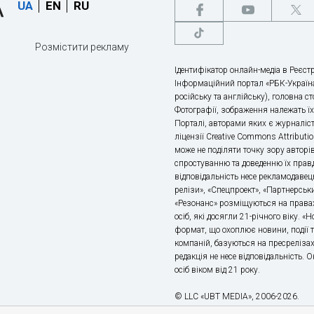
UA
EN
RU
Розмістити рекламу
Ідентифікатор онлайн-медіа в Реєстр
Інформаційний портал «РБК-Україна
російську та англійську), головна с
Фотографії, зображення належать ї
Порталі, авторами яких є журналіс
ліцензії Creative Commons Attributio
може не поділяти точку зору авторі
спростуванню та доведенню їх правд
відповідальність несе рекламодавец
релізи», «Спецпроект», «Партнерськи
«Резонанс» розміщуються на правах
осіб, які досягли 21-річного віку. 
формат, що охоплює новини, події т
компаній, базуються на пресрелізах,
редакція не несе відповідальність.
осіб віком від 21 року.
© LLC «UBT MEDIA», 2006-2026.