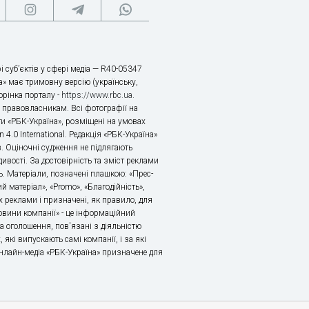
і суб’єктів у сфері медіа — R40-05347
» має тримовну версію (українську,
торінка порталу -
https://www.rbc.ua
.
х правовласникам. Всі фотографії на
ти «РБК-Україна», розміщені на умовах
n 4.0 International. Редакція «РБК-Україна»
в. Оціночні судження не підлягають
ивості. За достовірність та зміст реклами
ь. Матеріали, позначені плашкою: «Прес-
й матеріал», «Promo», «Благодійність»,
 реклами і призначені, як правило, для
«Новини компанії» - це інформаційний
а оголошення, пов'язані з діяльністю
 які випускають самі компанії, і за які
 Онлайн-медіа «РБК-Україна» призначене для