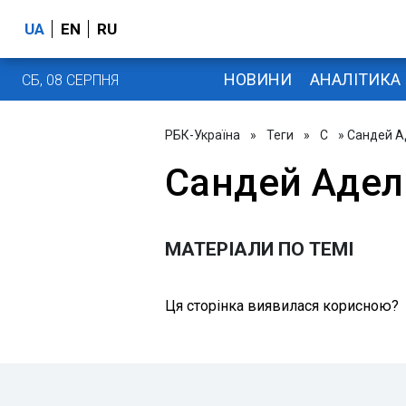
UA
EN
RU
НОВИНИ
АНАЛІТИКА
СБ, 08 СЕРПНЯ
РБК-Україна
»
Теги
»
С
» Сандей 
Сандей Аде
МАТЕРІАЛИ ПО ТЕМІ
Ця сторінка виявилася корисною?