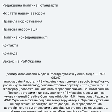
Редакційна політика і стандарти
Як стати нашим автором
Правила користування
Правова інформація
Політика конфіденційності
Контакти
Команда
Вакансії в РБК-Україна
Ідентифікатор онлайн-медіа в Реєстрі суб’єктів у сфері медіа — R40-
05347
Інформаційний портал «РБК-Україна» має тримовну версію (українську,
російську та англійську), головна сторінка порталу -
https://www.rbc.ua
.
Фотографії, зображення належать їх правовласникам. Всі фотографії на
Порталі, авторами яких є журналісти «РБК-Україна», розміщені на
умовах ліцензії Creative Commons Attribution 4.0 International. Редакція
«РБК-Україна» може не поділяти точку зору авторів. Оціночні судження
не підлягають спростуванню та доведенню їх правдивості. За
достовірність та зміст реклами відповідальність несе рекламодавець.
Матеріали, позначені плашкою: «Прес-релізи», «Спецпроект»,