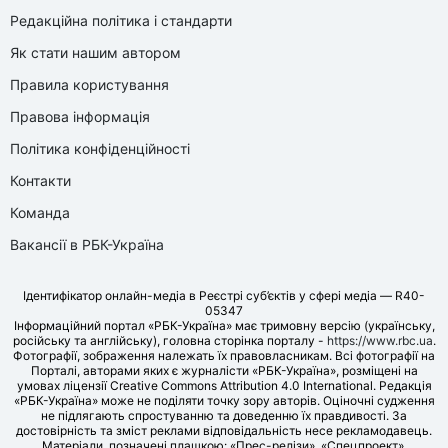
Редакційна політика і стандарти
Як стати нашим автором
Правила користування
Правова інформація
Політика конфіденційності
Контакти
Команда
Вакансії в РБК-Україна
Ідентифікатор онлайн-медіа в Реєстрі суб’єктів у сфері медіа — R40-
05347
Інформаційний портал «РБК-Україна» має тримовну версію (українську,
російську та англійську), головна сторінка порталу -
https://www.rbc.ua
.
Фотографії, зображення належать їх правовласникам. Всі фотографії на
Порталі, авторами яких є журналісти «РБК-Україна», розміщені на
умовах ліцензії Creative Commons Attribution 4.0 International. Редакція
«РБК-Україна» може не поділяти точку зору авторів. Оціночні судження
не підлягають спростуванню та доведенню їх правдивості. За
достовірність та зміст реклами відповідальність несе рекламодавець.
Матеріали, позначені плашкою: «Прес-релізи», «Спецпроект»,