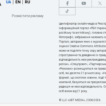
UA
EN
RU
Розмістити рекламу
Ідентифікатор онлайн-медіа в Реєстр
Інформаційний портал «РБК-Україна
російську та англійську), головна с
Фотографії, зображення належать ї
Порталі, авторами яких є журналіс
ліцензії Creative Commons Attributio
може не поділяти точку зору авторі
спростуванню та доведенню їх правд
відповідальність несе рекламодавец
релізи», «Спецпроект», «Партнерськи
«Резонанс» розміщуються на правах
осіб, які досягли 21-річного віку. 
формат, що охоплює новини, події т
компаній, базуються на пресрелізах,
редакція не несе відповідальність.
осіб віком від 21 року.
© LLC «UBT MEDIA», 2006-2026.