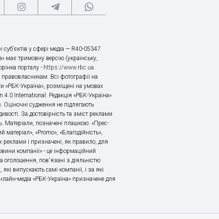
і суб’єктів у сфері медіа — R40-05347
» має тримовну версію (українську,
торінка порталу -
https://www.rbc.ua
.
х правовласникам. Всі фотографії на
ти «РБК-Україна», розміщені на умовах
n 4.0 International. Редакція «РБК-Україна»
в. Оціночні судження не підлягають
ивості. За достовірність та зміст реклами
ь. Матеріали, позначені плашкою: «Прес-
й матеріал», «Promo», «Благодійність»,
 реклами і призначені, як правило, для
«Новини компанії» - це інформаційний
а оголошення, пов'язані з діяльністю
 які випускають самі компанії, і за які
 Онлайн-медіа «РБК-Україна» призначене для