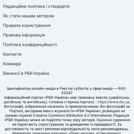
Редакційна політика і стандарти
Як стати нашим автором
Правила користування
Правова інформація
Політика конфіденційності
Контакти
Команда
Вакансії в РБК-Україна
Ідентифікатор онлайн-медіа в Реєстрі суб’єктів у сфері медіа — R40-
05347
Інформаційний портал «РБК-Україна» має тримовну версію (українську,
російську та англійську), головна сторінка порталу -
https://www.rbc.ua
.
Фотографії, зображення належать їх правовласникам. Всі фотографії на
Порталі, авторами яких є журналісти «РБК-Україна», розміщені на
умовах ліцензії Creative Commons Attribution 4.0 International. Редакція
«РБК-Україна» може не поділяти точку зору авторів. Оціночні судження
не підлягають спростуванню та доведенню їх правдивості. За
достовірність та зміст реклами відповідальність несе рекламодавець.
Матеріали, позначені плашкою: «Прес-релізи», «Спецпроект»,