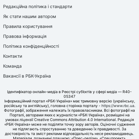
Редакційна політика і стандарти
Як стати нашим автором
Правила користування
Правова інформація
Політика конфіденційності
Контакти
Команда
Вакансії в РБК-Україна
Ідентифікатор онлайн-медіа в Реєстрі суб’єктів у сфері медіа — R40-
05347
Інформаційний портал «РБК-Україна» має тримовну версію (українську,
російську та англійську), головна сторінка порталу -
https://www.rbc.ua
.
Фотографії, зображення належать їх правовласникам. Всі фотографії на
Порталі, авторами яких є журналісти «РБК-Україна», розміщені на
умовах ліцензії Creative Commons Attribution 4.0 International. Редакція
«РБК-Україна» може не поділяти точку зору авторів. Оціночні судження
не підлягають спростуванню та доведенню їх правдивості. За
достовірність та зміст реклами відповідальність несе рекламодавець.
Матеріали, позначені плашкою: «Прес-релізи», «Спецпроект»,