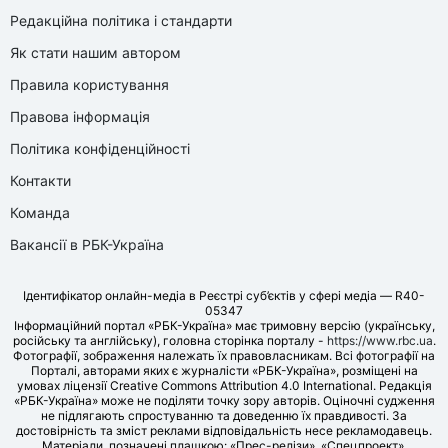
Редакційна політика і стандарти
Як стати нашим автором
Правила користування
Правова інформація
Політика конфіденційності
Контакти
Команда
Вакансії в РБК-Україна
Ідентифікатор онлайн-медіа в Реєстрі суб’єктів у сфері медіа — R40-
05347
Інформаційний портал «РБК-Україна» має тримовну версію (українську,
російську та англійську), головна сторінка порталу -
https://www.rbc.ua
.
Фотографії, зображення належать їх правовласникам. Всі фотографії на
Порталі, авторами яких є журналісти «РБК-Україна», розміщені на
умовах ліцензії Creative Commons Attribution 4.0 International. Редакція
«РБК-Україна» може не поділяти точку зору авторів. Оціночні судження
не підлягають спростуванню та доведенню їх правдивості. За
достовірність та зміст реклами відповідальність несе рекламодавець.
Матеріали, позначені плашкою: «Прес-релізи», «Спецпроект»,