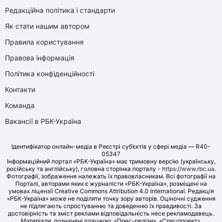
Редакційна політика і стандарти
Як стати нашим автором
Правила користування
Правова інформація
Політика конфіденційності
Контакти
Команда
Вакансії в РБК-Україна
Ідентифікатор онлайн-медіа в Реєстрі суб’єктів у сфері медіа — R40-
05347
Інформаційний портал «РБК-Україна» має тримовну версію (українську,
російську та англійську), головна сторінка порталу -
https://www.rbc.ua
.
Фотографії, зображення належать їх правовласникам. Всі фотографії на
Порталі, авторами яких є журналісти «РБК-Україна», розміщені на
умовах ліцензії Creative Commons Attribution 4.0 International. Редакція
«РБК-Україна» може не поділяти точку зору авторів. Оціночні судження
не підлягають спростуванню та доведенню їх правдивості. За
достовірність та зміст реклами відповідальність несе рекламодавець.
Матеріали, позначені плашкою: «Прес-релізи», «Спецпроект»,