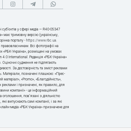
і суб’єктів у сфері медіа — R40-05347
» має тримовну версію (українську,
торінка порталу -
https://www.rbc.ua
.
х правовласникам. Всі фотографії на
ти «РБК-Україна», розміщені на умовах
n 4.0 International. Редакція «РБК-Україна»
в. Оціночні судження не підлягають
ивості. За достовірність та зміст реклами
ь. Матеріали, позначені плашкою: «Прес-
й матеріал», «Promo», «Благодійність»,
 реклами і призначені, як правило, для
«Новини компанії» - це інформаційний
а оголошення, пов'язані з діяльністю
 які випускають самі компанії, і за які
 Онлайн-медіа «РБК-Україна» призначене для