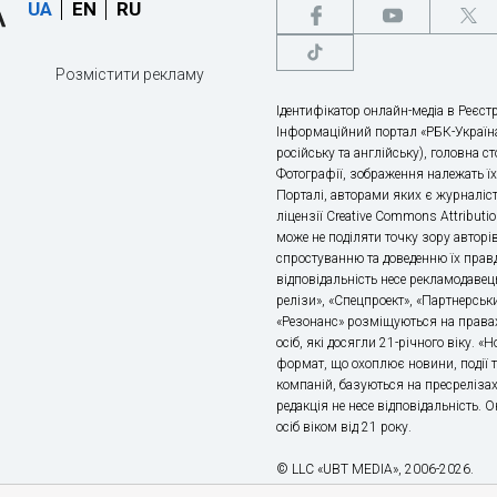
UA
EN
RU
Розмістити рекламу
Ідентифікатор онлайн-медіа в Реєстр
Інформаційний портал «РБК-Україна
російську та англійську), головна с
Фотографії, зображення належать ї
Порталі, авторами яких є журналіс
ліцензії Creative Commons Attributio
може не поділяти точку зору авторі
спростуванню та доведенню їх правд
відповідальність несе рекламодавец
релізи», «Спецпроект», «Партнерськи
«Резонанс» розміщуються на правах
осіб, які досягли 21-річного віку. 
формат, що охоплює новини, події т
компаній, базуються на пресрелізах,
редакція не несе відповідальність.
осіб віком від 21 року.
© LLC «UBT MEDIA», 2006-2026.