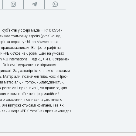
і суб’єктів у сфері медіа — R40-05347
» має тримовну версію (українську,
торінка порталу -
https://www.rbc.ua
.
х правовласникам. Всі фотографії на
ти «РБК-Україна», розміщені на умовах
n 4.0 International. Редакція «РБК-Україна»
в. Оціночні судження не підлягають
ивості. За достовірність та зміст реклами
ь. Матеріали, позначені плашкою: «Прес-
й матеріал», «Promo», «Благодійність»,
 реклами і призначені, як правило, для
«Новини компанії» - це інформаційний
а оголошення, пов'язані з діяльністю
 які випускають самі компанії, і за які
 Онлайн-медіа «РБК-Україна» призначене для