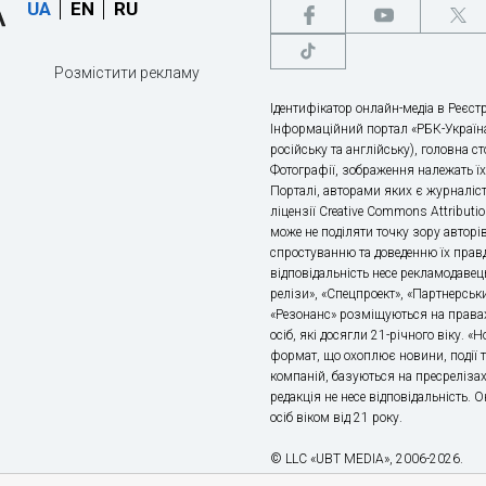
UA
EN
RU
Розмістити рекламу
Ідентифікатор онлайн-медіа в Реєстр
Інформаційний портал «РБК-Україна
російську та англійську), головна с
Фотографії, зображення належать ї
Порталі, авторами яких є журналіс
ліцензії Creative Commons Attributio
може не поділяти точку зору авторі
спростуванню та доведенню їх правд
відповідальність несе рекламодавец
релізи», «Спецпроект», «Партнерськи
«Резонанс» розміщуються на правах
осіб, які досягли 21-річного віку. 
формат, що охоплює новини, події т
компаній, базуються на пресрелізах,
редакція не несе відповідальність.
осіб віком від 21 року.
© LLC «UBT MEDIA», 2006-2026.