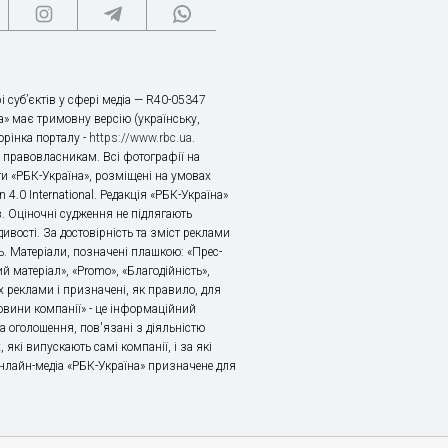
і суб’єктів у сфері медіа — R40-05347
» має тримовну версію (українську,
торінка порталу -
https://www.rbc.ua
.
х правовласникам. Всі фотографії на
ти «РБК-Україна», розміщені на умовах
n 4.0 International. Редакція «РБК-Україна»
в. Оціночні судження не підлягають
ивості. За достовірність та зміст реклами
ь. Матеріали, позначені плашкою: «Прес-
й матеріал», «Promo», «Благодійність»,
 реклами і призначені, як правило, для
«Новини компанії» - це інформаційний
а оголошення, пов'язані з діяльністю
 які випускають самі компанії, і за які
 Онлайн-медіа «РБК-Україна» призначене для