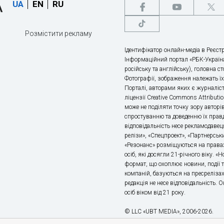
UA
EN
RU
Розмістити рекламу
Ідентифікатор онлайн-медіа в Реєстр
Інформаційний портал «РБК-Україна
російську та англійську), головна с
Фотографії, зображення належать ї
Порталі, авторами яких є журналіс
ліцензії Creative Commons Attributio
може не поділяти точку зору авторі
спростуванню та доведенню їх правд
відповідальність несе рекламодавец
релізи», «Спецпроект», «Партнерськи
«Резонанс» розміщуються на правах
осіб, які досягли 21-річного віку. 
формат, що охоплює новини, події т
компаній, базуються на пресрелізах,
редакція не несе відповідальність.
осіб віком від 21 року.
© LLC «UBT MEDIA», 2006-2026.