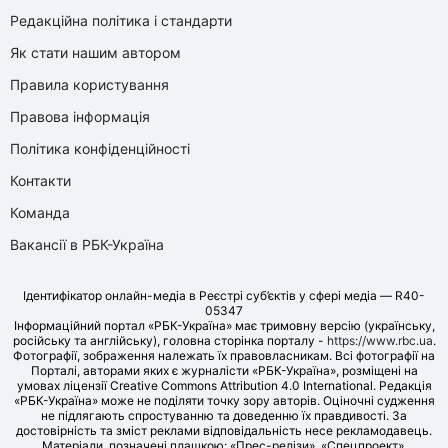
Редакційна політика і стандарти
Як стати нашим автором
Правила користування
Правова інформація
Політика конфіденційності
Контакти
Команда
Вакансії в РБК-Україна
Ідентифікатор онлайн-медіа в Реєстрі суб’єктів у сфері медіа — R40-
05347
Інформаційний портал «РБК-Україна» має тримовну версію (українську,
російську та англійську), головна сторінка порталу -
https://www.rbc.ua
.
Фотографії, зображення належать їх правовласникам. Всі фотографії на
Порталі, авторами яких є журналісти «РБК-Україна», розміщені на
умовах ліцензії Creative Commons Attribution 4.0 International. Редакція
«РБК-Україна» може не поділяти точку зору авторів. Оціночні судження
не підлягають спростуванню та доведенню їх правдивості. За
достовірність та зміст реклами відповідальність несе рекламодавець.
Матеріали, позначені плашкою: «Прес-релізи», «Спецпроект»,