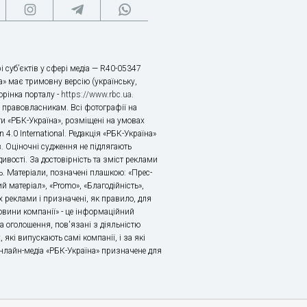
і суб’єктів у сфері медіа — R40-05347
» має тримовну версію (українську,
торінка порталу -
https://www.rbc.ua
.
х правовласникам. Всі фотографії на
ти «РБК-Україна», розміщені на умовах
n 4.0 International. Редакція «РБК-Україна»
в. Оціночні судження не підлягають
ивості. За достовірність та зміст реклами
ь. Матеріали, позначені плашкою: «Прес-
й матеріал», «Promo», «Благодійність»,
 реклами і призначені, як правило, для
«Новини компанії» - це інформаційний
а оголошення, пов'язані з діяльністю
 які випускають самі компанії, і за які
 Онлайн-медіа «РБК-Україна» призначене для