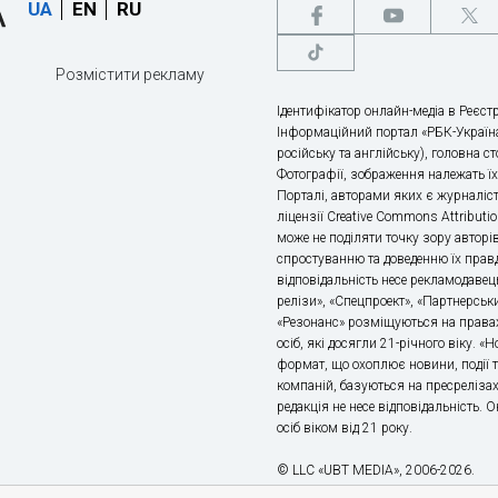
UA
EN
RU
Розмістити рекламу
Ідентифікатор онлайн-медіа в Реєстр
Інформаційний портал «РБК-Україна
російську та англійську), головна с
Фотографії, зображення належать ї
Порталі, авторами яких є журналіс
ліцензії Creative Commons Attributio
може не поділяти точку зору авторі
спростуванню та доведенню їх правд
відповідальність несе рекламодавец
релізи», «Спецпроект», «Партнерськи
«Резонанс» розміщуються на правах
осіб, які досягли 21-річного віку. 
формат, що охоплює новини, події т
компаній, базуються на пресрелізах,
редакція не несе відповідальність.
осіб віком від 21 року.
© LLC «UBT MEDIA», 2006-2026.