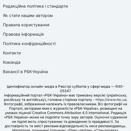
Редакційна політика і стандарти
Як стати нашим автором
Правила користування
Правова інформація
Політика конфіденційності
Контакти
Команда
Вакансії в РБК-Україна
Ідентифікатор онлайн-медіа в Реєстрі суб’єктів у сфері медіа — R40-
05347
Інформаційний портал «РБК-Україна» має тримовну версію (українську,
російську та англійську), головна сторінка порталу -
https://www.rbc.ua
.
Фотографії, зображення належать їх правовласникам. Всі фотографії на
Порталі, авторами яких є журналісти «РБК-Україна», розміщені на
умовах ліцензії Creative Commons Attribution 4.0 International. Редакція
«РБК-Україна» може не поділяти точку зору авторів. Оціночні судження
не підлягають спростуванню та доведенню їх правдивості. За
достовірність та зміст реклами відповідальність несе рекламодавець.
Матеріали, позначені плашкою: «Прес-релізи», «Спецпроект»,