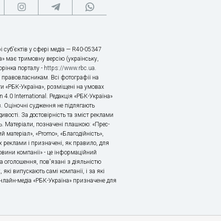
і суб’єктів у сфері медіа — R40-05347
» має тримовну версію (українську,
торінка порталу -
https://www.rbc.ua
.
х правовласникам. Всі фотографії на
ти «РБК-Україна», розміщені на умовах
n 4.0 International. Редакція «РБК-Україна»
в. Оціночні судження не підлягають
ивості. За достовірність та зміст реклами
ь. Матеріали, позначені плашкою: «Прес-
й матеріал», «Promo», «Благодійність»,
 реклами і призначені, як правило, для
«Новини компанії» - це інформаційний
а оголошення, пов'язані з діяльністю
 які випускають самі компанії, і за які
 Онлайн-медіа «РБК-Україна» призначене для