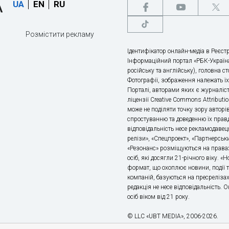
UA
EN
RU
Розмістити рекламу
Ідентифікатор онлайн-медіа в Реєстр
Інформаційний портал «РБК-Україна
російську та англійську), головна с
Фотографії, зображення належать ї
Порталі, авторами яких є журналіс
ліцензії Creative Commons Attributio
може не поділяти точку зору авторі
спростуванню та доведенню їх правд
відповідальність несе рекламодавец
релізи», «Спецпроект», «Партнерськи
«Резонанс» розміщуються на правах
осіб, які досягли 21-річного віку. 
формат, що охоплює новини, події т
компаній, базуються на пресрелізах,
редакція не несе відповідальність.
осіб віком від 21 року.
© LLC «UBT MEDIA», 2006-2026.