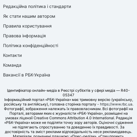
Редакційна політика і стандарти
Як стати нашим автором
Правила користування
Правова інформація
Політика конфіденційності
Контакти
Команда
Вакансії в РБК-Україна
Ідентифікатор онлайн-медіа в Реєстрі суб’єктів у сфері медіа — R40-
05347
Інформаційний портал «РБК-Україна» має тримовну версію (українську,
російську та англійську), головна сторінка порталу -
https://www.rbc.ua
.
Фотографії, зображення належать їх правовласникам. Всі фотографії на
Порталі, авторами яких є журналісти «РБК-Україна», розміщені на
умовах ліцензії Creative Commons Attribution 4.0 International. Редакція
«РБК-Україна» може не поділяти точку зору авторів. Оціночні судження
не підлягають спростуванню та доведенню їх правдивості. За
достовірність та зміст реклами відповідальність несе рекламодавець.
Матеріали, позначені плашкою: «Прес-релізи», «Спецпроект»,